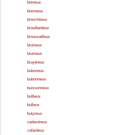
breneux
brenneux
bronchiteux
brouillardeux
broussailleux
bruineux
brumeux
bruyéreux
buboneux
bubonneux
buissonneux
bulbeux
bulleux
butyreux
cadavéreux
cafardeux