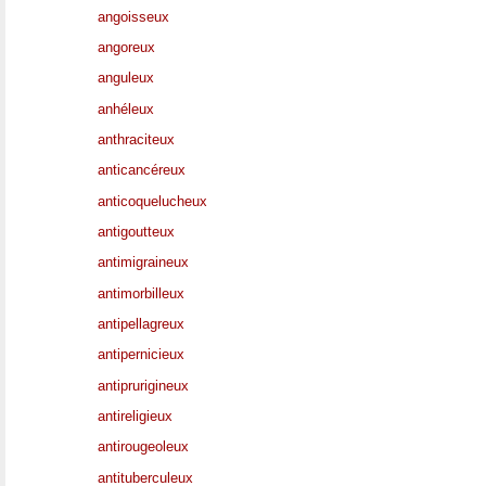
angoisseux
angoreux
anguleux
anhéleux
anthraciteux
anticancéreux
anticoquelucheux
antigoutteux
antimigraineux
antimorbilleux
antipellagreux
antipernicieux
antiprurigineux
antireligieux
antirougeoleux
antituberculeux