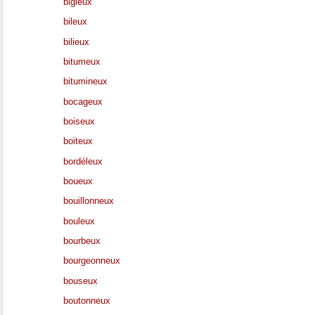
bigleux
bileux
bilieux
bitumeux
bitumineux
bocageux
boiseux
boiteux
bordéleux
boueux
bouillonneux
bouleux
bourbeux
bourgeonneux
bouseux
boutonneux