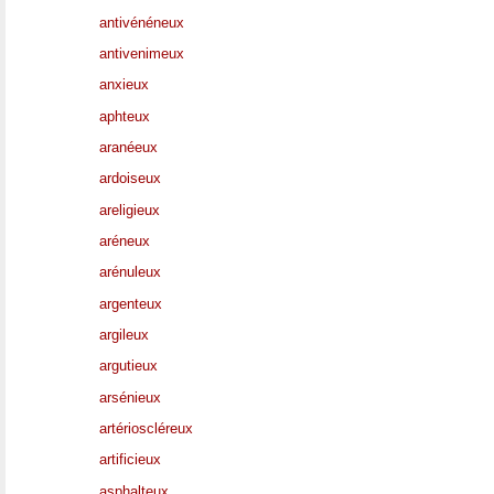
antivénéneux
antivenimeux
anxieux
aphteux
aranéeux
ardoiseux
areligieux
aréneux
arénuleux
argenteux
argileux
argutieux
arsénieux
artérioscléreux
artificieux
asphalteux