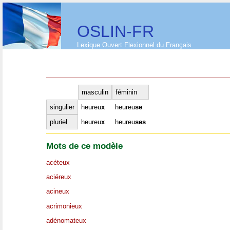
OSLIN-FR
Lexique Ouvert Flexionnel du Français
masculin
féminin
singulier
heureu
x
heureu
se
pluriel
heureu
x
heureu
ses
Mots de ce modèle
acéteux
aciéreux
acineux
acrimonieux
adénomateux