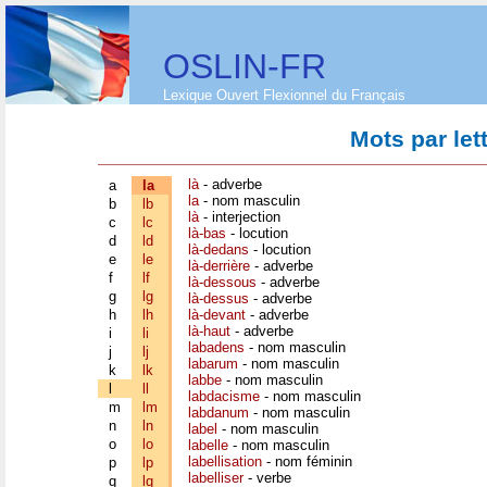
OSLIN-FR
Lexique Ouvert Flexionnel du Français
Mots par let
là
- adverbe
a
la
la
- nom masculin
b
lb
là
- interjection
c
lc
là-bas
- locution
d
ld
là-dedans
- locution
e
le
là-derrière
- adverbe
f
lf
là-dessous
- adverbe
g
lg
là-dessus
- adverbe
h
lh
là-devant
- adverbe
là-haut
- adverbe
i
li
labadens
- nom masculin
j
lj
labarum
- nom masculin
k
lk
labbe
- nom masculin
l
ll
labdacisme
- nom masculin
m
lm
labdanum
- nom masculin
n
ln
label
- nom masculin
o
lo
labelle
- nom masculin
labellisation
- nom féminin
p
lp
labelliser
- verbe
q
lq