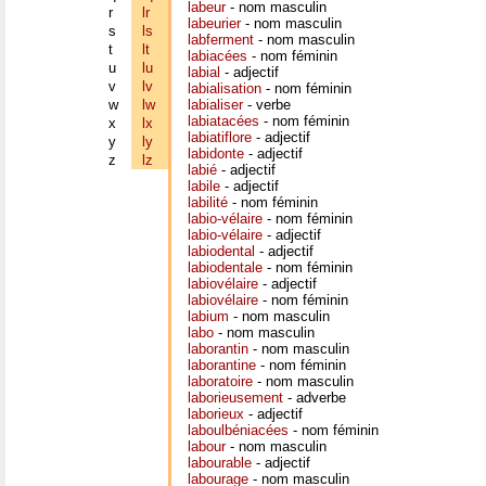
labeur
- nom masculin
r
lr
labeurier
- nom masculin
s
ls
labferment
- nom masculin
t
lt
labiacées
- nom féminin
u
lu
labial
- adjectif
v
lv
labialisation
- nom féminin
w
lw
labialiser
- verbe
labiatacées
- nom féminin
x
lx
labiatiflore
- adjectif
y
ly
labidonte
- adjectif
z
lz
labié
- adjectif
labile
- adjectif
labilité
- nom féminin
labio-vélaire
- nom féminin
labio-vélaire
- adjectif
labiodental
- adjectif
labiodentale
- nom féminin
labiovélaire
- adjectif
labiovélaire
- nom féminin
labium
- nom masculin
labo
- nom masculin
laborantin
- nom masculin
laborantine
- nom féminin
laboratoire
- nom masculin
laborieusement
- adverbe
laborieux
- adjectif
laboulbéniacées
- nom féminin
labour
- nom masculin
labourable
- adjectif
labourage
- nom masculin