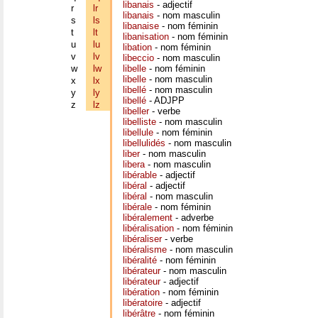
libanais
- adjectif
r
lr
libanais
- nom masculin
s
ls
libanaise
- nom féminin
t
lt
libanisation
- nom féminin
u
lu
libation
- nom féminin
v
lv
libeccio
- nom masculin
w
lw
libelle
- nom féminin
libelle
- nom masculin
x
lx
libellé
- nom masculin
y
ly
libellé
- ADJPP
z
lz
libeller
- verbe
libelliste
- nom masculin
libellule
- nom féminin
libellulidés
- nom masculin
liber
- nom masculin
libera
- nom masculin
libérable
- adjectif
libéral
- adjectif
libéral
- nom masculin
libérale
- nom féminin
libéralement
- adverbe
libéralisation
- nom féminin
libéraliser
- verbe
libéralisme
- nom masculin
libéralité
- nom féminin
libérateur
- nom masculin
libérateur
- adjectif
libération
- nom féminin
libératoire
- adjectif
libérâtre
- nom féminin