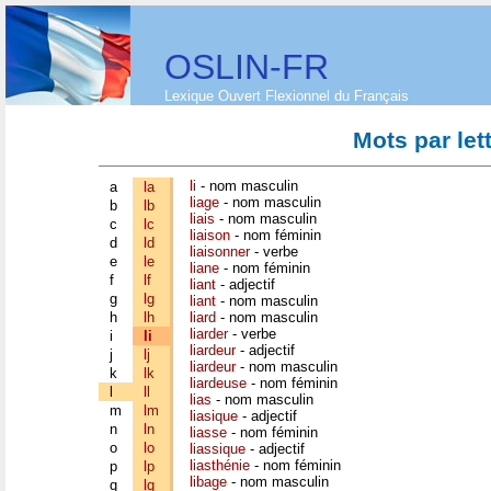
OSLIN-FR
Lexique Ouvert Flexionnel du Français
Mots par let
li
- nom masculin
a
la
liage
- nom masculin
b
lb
liais
- nom masculin
c
lc
liaison
- nom féminin
d
ld
liaisonner
- verbe
e
le
liane
- nom féminin
f
lf
liant
- adjectif
g
lg
liant
- nom masculin
h
lh
liard
- nom masculin
liarder
- verbe
i
li
liardeur
- adjectif
j
lj
liardeur
- nom masculin
k
lk
liardeuse
- nom féminin
l
ll
lias
- nom masculin
m
lm
liasique
- adjectif
n
ln
liasse
- nom féminin
o
lo
liassique
- adjectif
liasthénie
- nom féminin
p
lp
libage
- nom masculin
q
lq