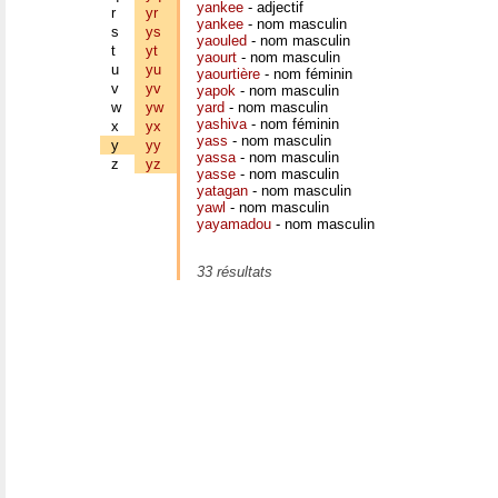
yankee
- adjectif
r
yr
yankee
- nom masculin
s
ys
yaouled
- nom masculin
t
yt
yaourt
- nom masculin
u
yu
yaourtière
- nom féminin
v
yv
yapok
- nom masculin
w
yw
yard
- nom masculin
yashiva
- nom féminin
x
yx
yass
- nom masculin
y
yy
yassa
- nom masculin
z
yz
yasse
- nom masculin
yatagan
- nom masculin
yawl
- nom masculin
yayamadou
- nom masculin
33 résultats