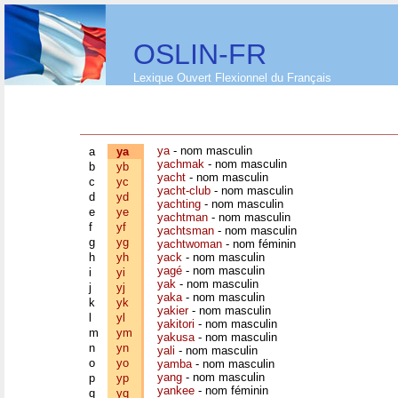
OSLIN-FR
Lexique Ouvert Flexionnel du Français
ya
- nom masculin
a
ya
yachmak
- nom masculin
b
yb
yacht
- nom masculin
c
yc
yacht-club
- nom masculin
d
yd
yachting
- nom masculin
e
ye
yachtman
- nom masculin
f
yf
yachtsman
- nom masculin
g
yg
yachtwoman
- nom féminin
h
yh
yack
- nom masculin
yagé
- nom masculin
i
yi
yak
- nom masculin
j
yj
yaka
- nom masculin
k
yk
yakier
- nom masculin
l
yl
yakitori
- nom masculin
m
ym
yakusa
- nom masculin
n
yn
yali
- nom masculin
o
yo
yamba
- nom masculin
yang
- nom masculin
p
yp
yankee
- nom féminin
q
yq