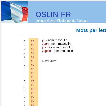
OSLIN-FR
Lexique Ouvert Flexionnel du Français
Mots par let
yu
- nom masculin
a
ya
yuan
- nom masculin
b
yb
yucca
- nom masculin
c
yc
yuppie
- nom masculin
d
yd
e
ye
f
yf
4 résultats
g
yg
h
yh
i
yi
j
yj
k
yk
l
yl
m
ym
n
yn
o
yo
p
yp
q
yq